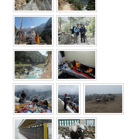
Photos France
Photos France
Photos Italie
Galerie Slovenie
Photos Croatie
Photos Montenegro
Photos Albanie
Photos Kosovo
Au menu du voyage
Nous deux
Aurélie
Jean