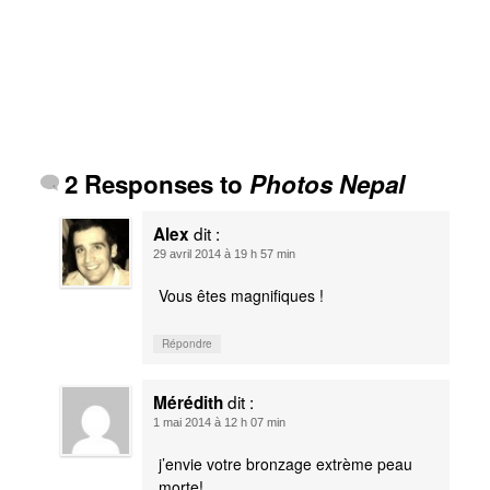
2 Responses to
Photos Nepal
dit :
Alex
29 avril 2014 à 19 h 57 min
Vous êtes magnifiques !
Répondre
dit :
Mérédith
1 mai 2014 à 12 h 07 min
j’envie votre bronzage extrème peau
morte!