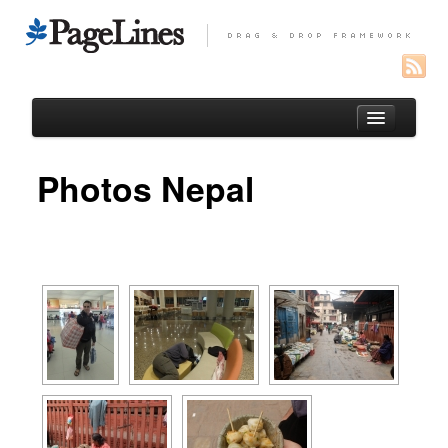
Photos Nepal
test
Photos Perou
Photos equateur
Photos Espagne
Thank you !
Blog
Le gout des autres
Photos et video