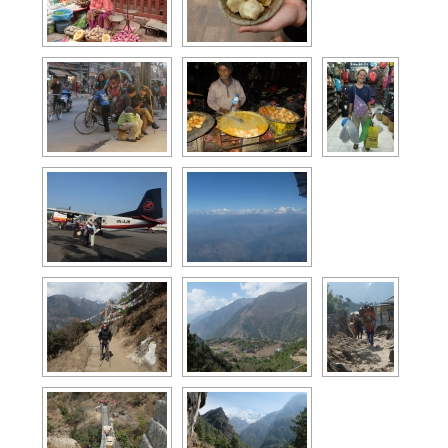
Photos Argentine
Photos Bulgarie
Photos Turquie
Photos Thailande
photos Cambodge
Photos Laos
Photos Vietnam
Photos Chine
Photos Hong Kong
Photos Nepal
Photos Macedoine
Photo Bolivie
Photos Portugal