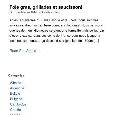
Foie gras, grillades et saucisson!
Photos Argentine
On
1 septembre 2014
By
Aurélie et Jean
Photos Bulgarie
Après la traversée du Pays Basque et du Gers, nous sommes
Photos Turquie
arrivés vendredi soir en terre connue à Toulouse! Nous pensions
que les derniers kilomètres seraient une formalité mais ce fut loin
Photos Thailande
d’être le cas car dans ces coins de France pour nous jusque-là
inconnus ça monte et ça descend sec (pas loin de 1500m [...]
photos Cambodge
Read Full Article →
Photos Laos
Photos Vietnam
Photos Chine
Categories
Photos Hong Kong
Albanie
Argentine
Photos Nepal
Bolivie
Photos Macedoine
Bulgarie
Cambodge
Photo Bolivie
Croatie
France
Photos Portugal