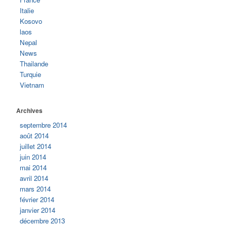
Italie
Photos France
Kosovo
laos
Photos France
Nepal
News
Photos Italie
Thailande
Galerie Slovenie
Turquie
Vietnam
Photos Croatie
Photos Montenegro
Archives
Photos Albanie
septembre 2014
août 2014
Photos Kosovo
juillet 2014
juin 2014
Au menu du voyage
mai 2014
Nous deux
avril 2014
mars 2014
Aurélie
février 2014
janvier 2014
Jean
décembre 2013