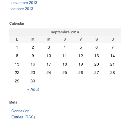
Razmot
novembre 2013
octobre 2013
La cuisine du bout du monde
Le voyage …
Calendar
La carte
septembre 2014
L
M
M
J
V
S
D
Page d’accueil
1
2
3
4
5
6
7
8
9
10
11
12
13
14
15
16
17
18
19
20
21
22
23
24
25
26
27
28
29
30
« Août
Meta
Connexion
Entries (RSS)