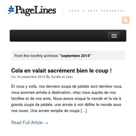
From the monthly archives:
"septembre 2014"
test
Cela en valait sacrément bien le coup !
Photos Perou
On
16 septembre 2014
By
Aurélie et Jean
Photos equateur
Et nous y voilà, nos derniers coups de pédale sont derrière nous,
nous sommes arrivés à destination, chez nous auprès de nos
Photos Espagne
familles et de nos amis. Nous avons croqué le monde et la vie à
grands coups de pédale, une année à voir défiler le monde sous
Thank you !
nos roues, Une année remplie de coups [...]
Blog
Read Full Article →
Le gout des autres
Photos et video