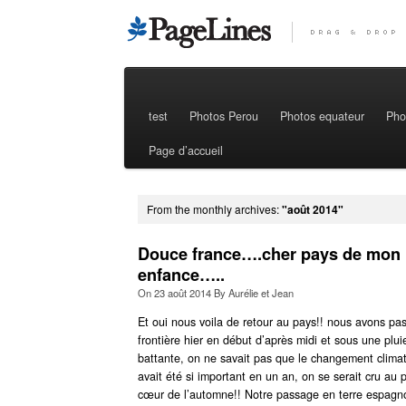
test
Photos Perou
Photos equateur
Pho
Page d’accueil
From the monthly archives:
"août 2014"
Douce france….cher pays de mon
enfance…..
On
23 août 2014
By
Aurélie et Jean
Et oui nous voila de retour au pays!! nous avons pas
frontière hier en début d’après midi et sous une plui
battante, on ne savait pas que le changement clima
avait été si important en un an, on se serait cru au p
cœur de l’automne!! Notre passage en terre espagno