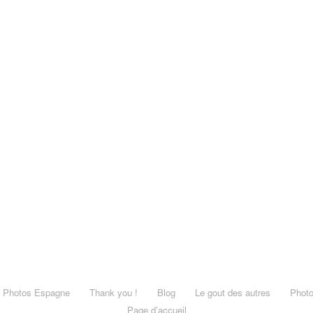
Photos Espagne
Thank you !
Blog
Le gout des autres
Photo
Page d’accueil