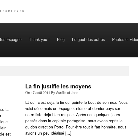
tos Espagne
Thank you !
Blog
Le gout des autres
Photos et vide
La fin justifie les moyens
On
17 août 2014
By
Aurélie et Jean
Et oui, c’est déjà la fin qui pointe le bout de son nez. Nous
voici désormais en Espagne, nième et dernier pays sur
sé la
notre liste déjà bien remplie. Après nos quelques jours
e
passés dans la capitale portugaise, nous avons repris le
tique
guidon direction Porto. Pour être tout à fait honnête, nous
lein
avions un peu idéalisé [...]
le est