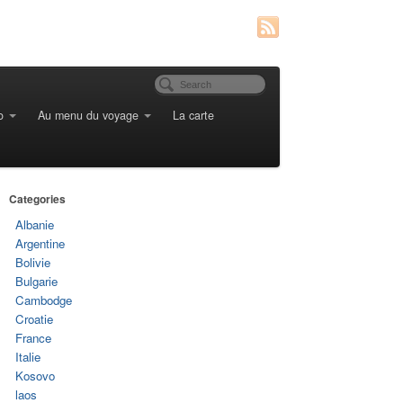
o
Au menu du voyage
La carte
Categories
Albanie
Argentine
Bolivie
Bulgarie
Cambodge
Croatie
France
Italie
Kosovo
laos