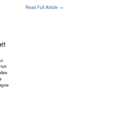
Read Full Article →
e!!
ur,
fort
 Mais
s
agnie