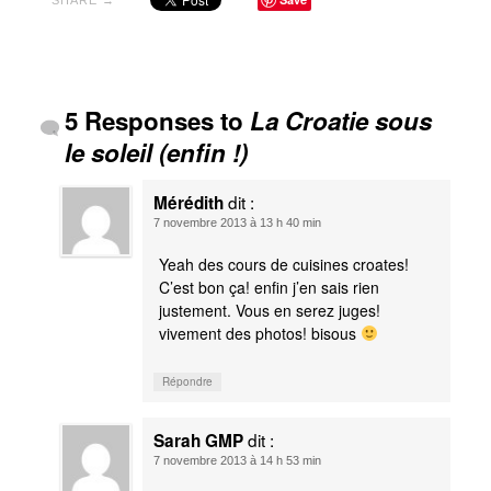
Razmot
La cuisine du bout du monde
Le voyage …
5 Responses to
La Croatie sous
La carte
le soleil (enfin !)
Page d’accueil
dit :
Mérédith
7 novembre 2013 à 13 h 40 min
Yeah des cours de cuisines croates!
C’est bon ça! enfin j’en sais rien
justement. Vous en serez juges!
vivement des photos! bisous
Répondre
dit :
Sarah GMP
7 novembre 2013 à 14 h 53 min