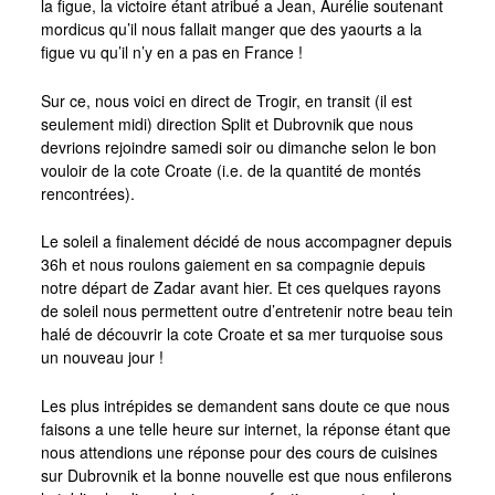
la figue, la victoire étant atribué a Jean, Aurélie soutenant
mordicus qu’il nous fallait manger que des yaourts a la
Photos Argentine
figue vu qu’il n’y en a pas en France !
Photos Bulgarie
Sur ce, nous voici en direct de Trogir, en transit (il est
Photos Turquie
seulement midi) direction Split et Dubrovnik que nous
devrions rejoindre samedi soir ou dimanche selon le bon
Photos Thailande
vouloir de la cote Croate (i.e. de la quantité de montés
photos Cambodge
rencontrées).
Photos Laos
Le soleil a finalement décidé de nous accompagner depuis
Photos Vietnam
36h et nous roulons gaiement en sa compagnie depuis
notre départ de Zadar avant hier. Et ces quelques rayons
Photos Chine
de soleil nous permettent outre d’entretenir notre beau tein
halé de découvrir la cote Croate et sa mer turquoise sous
Photos Hong Kong
un nouveau jour !
Photos Nepal
Les plus intrépides se demandent sans doute ce que nous
Photos Macedoine
faisons a une telle heure sur internet, la réponse étant que
nous attendions une réponse pour des cours de cuisines
Photo Bolivie
sur Dubrovnik et la bonne nouvelle est que nous enfilerons
Photos Portugal