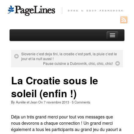
Slovenie c’est deja fini, la croatie c’est parti, la pluie c’est le
jour et la nuit aussi !
test
Pause cuisine a Dubrovnik, chic, chic, chic!
Photos Perou
La Croatie sous le
Photos equateur
soleil (enfin !)
Photos Espagne
By
Aurélie et Jean
On
7 novembre 2013
·
5
Comments
Thank you !
Blog
Déja un trés grand merci pour tout vos messages que
Le gout des autres
nous devorons a chaque connection ! Un grand merci
également a tous les participants au grand jeu du yaourt a
Photos et video