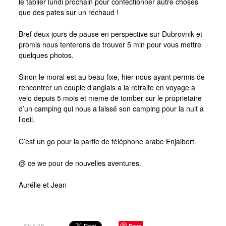
le tablier lundi prochain pour confectionner autre choses
que des pates sur un réchaud !
Photos France
Bref deux jours de pause en perspective sur Dubrovnik et
Photos France
promis nous tenterons de trouver 5 min pour vous mettre
Photos Italie
quelques photos.
Galerie Slovenie
Sinon le moral est au beau fixe, hier nous ayant permis de
rencontrer un couple d’anglais a la retraite en voyage a
Photos Croatie
velo depuis 5 mois et meme de tomber sur le proprietaire
Photos Montenegro
d’un camping qui nous a laissé son camping pour la nuit a
l’oeil.
Photos Albanie
C’est un go pour la partie de téléphone arabe Enjalbert.
Photos Kosovo
Au menu du voyage
@ ce we pour de nouvelles aventures.
Nous deux
Aurélie et Jean
Aurélie
Jean
Save
SHARE →